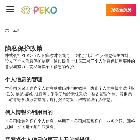
报名当演员
ホーム
隐私保护政策
株式会社PEKO（以下简称“本公司”），制定了以下个人信息保护方针，
设立了个人信息保护制度，通过提升全体员工对于个人信息保护重要性的
意识与努力，贯彻落实个人信息的保护。
个人信息的管理
本公司为保证客户个人信息的准确性与时效性、防止个人信息被非法获取
·丢失·破损·篡改·泄露等，采取了维持安保系统、整备管理体制、贯彻员
工教育等多项必要措施，施行安全对策，严格管理个人信息。
個人情報の利用目的
本公司收集的客户个人信息，将用于本公司对联系客户、业务介绍、回答
提问、发送电子邮件或资料。
严禁将个人信息向第三方开放或提供